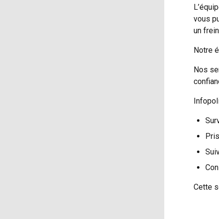
L’équip
vous pu
un frei
Notre é
Nos ser
confian
Infopol
Surv
Pri
Suiv
Cons
Cette s