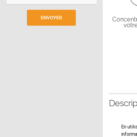
Concentr
votre
Descrip
En util
informa