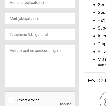
Gest
Gest
Hotl
Supe
Inte
Prop
Suiv
Mise
avec
Les plu