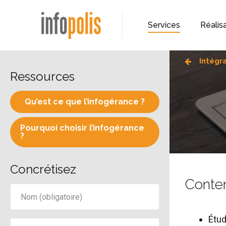
Services
Réalis
Intégr
Ressources
Qu’est ce que l’infogérance ?
Pourquoi choisir l’infogérance
?
Concrétisez
Conten
Étud