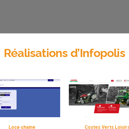
Réalisations d’Infopolis
Loca-chaine
Costes Verts Loisir