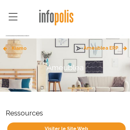
Ameublea ERP
Kiamo
Ameublea
Ressources
Visiter le Site Web